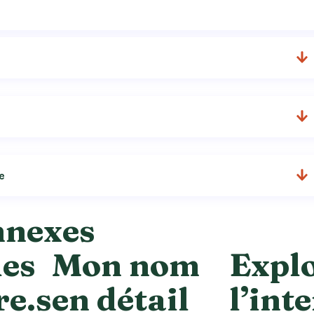
e
nnexes
des
Mon nom
Expl
re.s
en détail
l’int