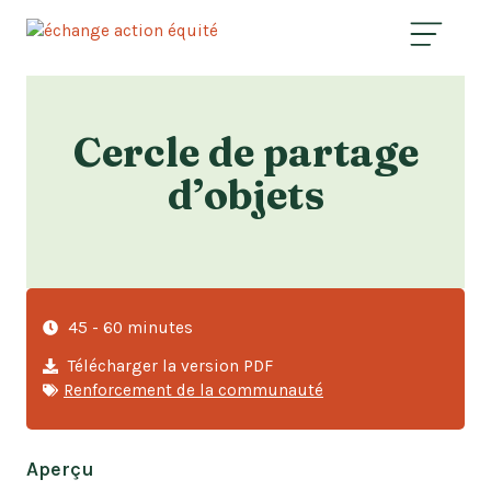
ISH
Cercle de partage
d’objets
45 - 60 minutes
Télécharger la version PDF
Renforcement de la communauté
Aperçu