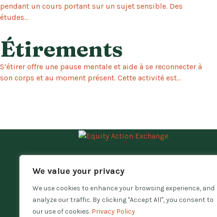
pendant un cours portant sur un sujet sensible. Des
études...
Étirements
S’étirer offre une pause mentale et aide à se reconnecter à
son corps et au moment présent. Cette activité est...
Échange action équité est un collectif
We value your privacy
d’étudiants de CEGEP, d’enseignants et
de membres de la communauté qui
We use cookies to enhance your browsing experience, and
vise à créer des salles de classe où tou
analyze our traffic. By clicking "Accept All", you consent to
les étudiants peuvent s’épanouir. Pour
our use of cookies.
Privacy Policy