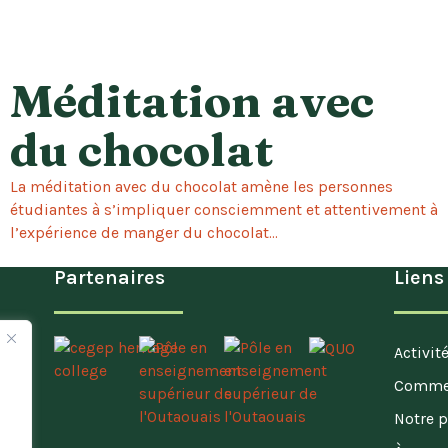
Méditation avec
du chocolat
La méditation avec du chocolat amène les personnes
étudiantes à s’impliquer consciemment et attentivement à
l’expérience de manger du chocolat...
Partenaires
Liens
Activit
Commen
s
Notre 