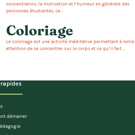
concentration, la motivation et l’humeur en générale des
personnes étudiantes, ce...
Coloriage
Le coloriage est une activité méditative permettant à notre
attention de se concentrer sur le corps et ce qu’il fait....
 rapides
és
t démarrer
pédagogie